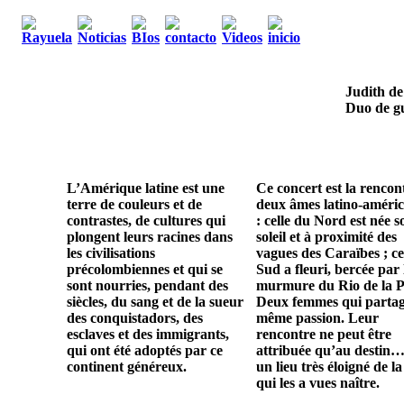
Judith de
Duo de gu
L’Amérique latine est une
Ce concert est la rencon
terre de couleurs et de
deux âmes latino-améric
contrastes, de cultures qui
: celle du Nord est née s
plongent leurs racines dans
soleil et à proximité des
les civilisations
vagues des Caraïbes ; ce
précolombiennes et qui se
Sud a fleuri, bercée par 
sont nourries, pendant des
murmure du Rio de la P
siècles, du sang et de la sueur
Deux femmes qui parta
des conquistadors, des
même passion. Leur
esclaves et des immigrants,
rencontre ne peut être
qui ont été adoptés par ce
attribuée qu’au destin…
continent généreux.
un lieu très éloigné de la
qui les a vues naître.