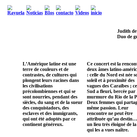
Judith de
Duo de gu
L’Amérique latine est une
Ce concert est la rencon
terre de couleurs et de
deux âmes latino-améric
contrastes, de cultures qui
: celle du Nord est née s
plongent leurs racines dans
soleil et à proximité des
les civilisations
vagues des Caraïbes ; ce
précolombiennes et qui se
Sud a fleuri, bercée par 
sont nourries, pendant des
murmure du Rio de la P
siècles, du sang et de la sueur
Deux femmes qui parta
des conquistadors, des
même passion. Leur
esclaves et des immigrants,
rencontre ne peut être
qui ont été adoptés par ce
attribuée qu’au destin…
continent généreux.
un lieu très éloigné de la
qui les a vues naître.