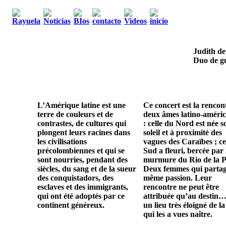
Judith de
Duo de gu
L’Amérique latine est une
Ce concert est la rencon
terre de couleurs et de
deux âmes latino-améric
contrastes, de cultures qui
: celle du Nord est née s
plongent leurs racines dans
soleil et à proximité des
les civilisations
vagues des Caraïbes ; ce
précolombiennes et qui se
Sud a fleuri, bercée par 
sont nourries, pendant des
murmure du Rio de la P
siècles, du sang et de la sueur
Deux femmes qui parta
des conquistadors, des
même passion. Leur
esclaves et des immigrants,
rencontre ne peut être
qui ont été adoptés par ce
attribuée qu’au destin…
continent généreux.
un lieu très éloigné de la
qui les a vues naître.