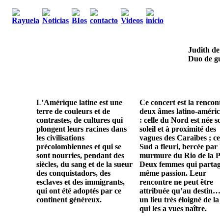
Judith de
Duo de gu
L’Amérique latine est une
Ce concert est la rencon
terre de couleurs et de
deux âmes latino-améric
contrastes, de cultures qui
: celle du Nord est née s
plongent leurs racines dans
soleil et à proximité des
les civilisations
vagues des Caraïbes ; ce
précolombiennes et qui se
Sud a fleuri, bercée par 
sont nourries, pendant des
murmure du Rio de la P
siècles, du sang et de la sueur
Deux femmes qui parta
des conquistadors, des
même passion. Leur
esclaves et des immigrants,
rencontre ne peut être
qui ont été adoptés par ce
attribuée qu’au destin…
continent généreux.
un lieu très éloigné de la
qui les a vues naître.