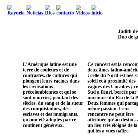
Judith de
Duo de gu
L’Amérique latine est une
Ce concert est la rencon
terre de couleurs et de
deux âmes latino-améric
contrastes, de cultures qui
: celle du Nord est née s
plongent leurs racines dans
soleil et à proximité des
les civilisations
vagues des Caraïbes ; ce
précolombiennes et qui se
Sud a fleuri, bercée par 
sont nourries, pendant des
murmure du Rio de la P
siècles, du sang et de la sueur
Deux femmes qui parta
des conquistadors, des
même passion. Leur
esclaves et des immigrants,
rencontre ne peut être
qui ont été adoptés par ce
attribuée qu’au destin…
continent généreux.
un lieu très éloigné de la
qui les a vues naître.