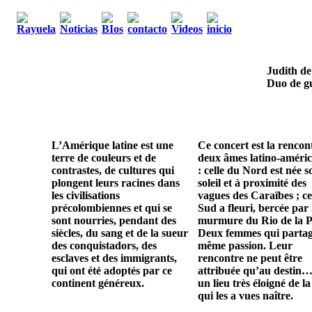
Judith de
Duo de gu
L’Amérique latine est une
Ce concert est la rencon
terre de couleurs et de
deux âmes latino-améric
contrastes, de cultures qui
: celle du Nord est née s
plongent leurs racines dans
soleil et à proximité des
les civilisations
vagues des Caraïbes ; ce
précolombiennes et qui se
Sud a fleuri, bercée par 
sont nourries, pendant des
murmure du Rio de la P
siècles, du sang et de la sueur
Deux femmes qui parta
des conquistadors, des
même passion. Leur
esclaves et des immigrants,
rencontre ne peut être
qui ont été adoptés par ce
attribuée qu’au destin…
continent généreux.
un lieu très éloigné de la
qui les a vues naître.