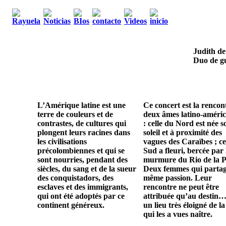
Judith de
Duo de gu
L’Amérique latine est une
Ce concert est la rencon
terre de couleurs et de
deux âmes latino-améric
contrastes, de cultures qui
: celle du Nord est née s
plongent leurs racines dans
soleil et à proximité des
les civilisations
vagues des Caraïbes ; ce
précolombiennes et qui se
Sud a fleuri, bercée par 
sont nourries, pendant des
murmure du Rio de la P
siècles, du sang et de la sueur
Deux femmes qui parta
des conquistadors, des
même passion. Leur
esclaves et des immigrants,
rencontre ne peut être
qui ont été adoptés par ce
attribuée qu’au destin…
continent généreux.
un lieu très éloigné de la
qui les a vues naître.