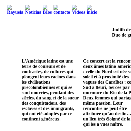
Judith de
Duo de gu
L’Amérique latine est une
Ce concert est la rencon
terre de couleurs et de
deux âmes latino-améric
contrastes, de cultures qui
: celle du Nord est née s
plongent leurs racines dans
soleil et à proximité des
les civilisations
vagues des Caraïbes ; ce
précolombiennes et qui se
Sud a fleuri, bercée par 
sont nourries, pendant des
murmure du Rio de la P
siècles, du sang et de la sueur
Deux femmes qui parta
des conquistadors, des
même passion. Leur
esclaves et des immigrants,
rencontre ne peut être
qui ont été adoptés par ce
attribuée qu’au destin…
continent généreux.
un lieu très éloigné de la
qui les a vues naître.