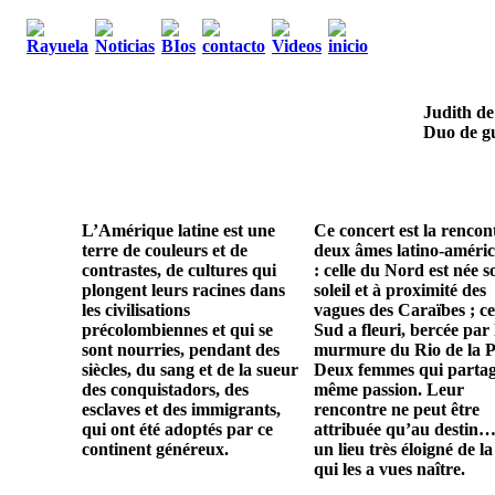
Judith de
Duo de gu
L’Amérique latine est une
Ce concert est la rencon
terre de couleurs et de
deux âmes latino-améric
contrastes, de cultures qui
: celle du Nord est née s
plongent leurs racines dans
soleil et à proximité des
les civilisations
vagues des Caraïbes ; ce
précolombiennes et qui se
Sud a fleuri, bercée par 
sont nourries, pendant des
murmure du Rio de la P
siècles, du sang et de la sueur
Deux femmes qui parta
des conquistadors, des
même passion. Leur
esclaves et des immigrants,
rencontre ne peut être
qui ont été adoptés par ce
attribuée qu’au destin…
continent généreux.
un lieu très éloigné de la
qui les a vues naître.