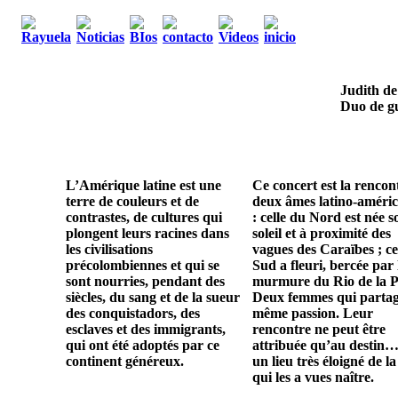
Judith de
Duo de gu
L’Amérique latine est une
Ce concert est la rencon
terre de couleurs et de
deux âmes latino-améric
contrastes, de cultures qui
: celle du Nord est née s
plongent leurs racines dans
soleil et à proximité des
les civilisations
vagues des Caraïbes ; ce
précolombiennes et qui se
Sud a fleuri, bercée par 
sont nourries, pendant des
murmure du Rio de la P
siècles, du sang et de la sueur
Deux femmes qui parta
des conquistadors, des
même passion. Leur
esclaves et des immigrants,
rencontre ne peut être
qui ont été adoptés par ce
attribuée qu’au destin…
continent généreux.
un lieu très éloigné de la
qui les a vues naître.