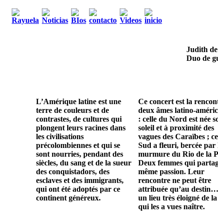
Judith de
Duo de gu
L’Amérique latine est une
Ce concert est la rencon
terre de couleurs et de
deux âmes latino-améric
contrastes, de cultures qui
: celle du Nord est née s
plongent leurs racines dans
soleil et à proximité des
les civilisations
vagues des Caraïbes ; ce
précolombiennes et qui se
Sud a fleuri, bercée par 
sont nourries, pendant des
murmure du Rio de la P
siècles, du sang et de la sueur
Deux femmes qui parta
des conquistadors, des
même passion. Leur
esclaves et des immigrants,
rencontre ne peut être
qui ont été adoptés par ce
attribuée qu’au destin…
continent généreux.
un lieu très éloigné de la
qui les a vues naître.