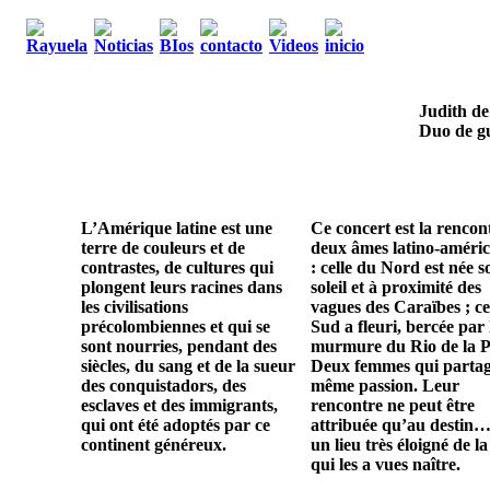
Judith de
Duo de gu
L’Amérique latine est une
Ce concert est la rencon
terre de couleurs et de
deux âmes latino-améric
contrastes, de cultures qui
: celle du Nord est née s
plongent leurs racines dans
soleil et à proximité des
les civilisations
vagues des Caraïbes ; ce
précolombiennes et qui se
Sud a fleuri, bercée par 
sont nourries, pendant des
murmure du Rio de la P
siècles, du sang et de la sueur
Deux femmes qui parta
des conquistadors, des
même passion. Leur
esclaves et des immigrants,
rencontre ne peut être
qui ont été adoptés par ce
attribuée qu’au destin…
continent généreux.
un lieu très éloigné de la
qui les a vues naître.