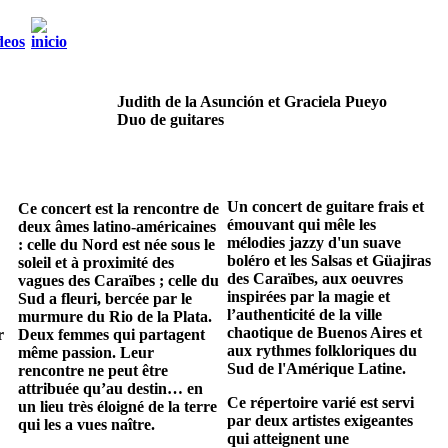
Judith de la Asunción et Graciela Pueyo
Duo de guitares
Un concert de guitare frais et
Ce concert est la rencontre de
émouvant qui mêle les
deux âmes latino-américaines
mélodies jazzy d'un suave
: celle du Nord est née sous le
boléro et les Salsas et Güajiras
soleil et à proximité des
des Caraïbes, aux oeuvres
vagues des Caraïbes ; celle du
inspirées par la magie et
Sud a fleuri, bercée par le
l’authenticité de la ville
murmure du Rio de la Plata.
chaotique de Buenos Aires et
r
Deux femmes qui partagent
aux rythmes folkloriques du
même passion. Leur
Sud de l'Amérique Latine.
rencontre ne peut être
attribuée qu’au destin… en
Ce répertoire varié est servi
un lieu très éloigné de la terre
par deux artistes exigeantes
qui les a vues naître.
qui atteignent une