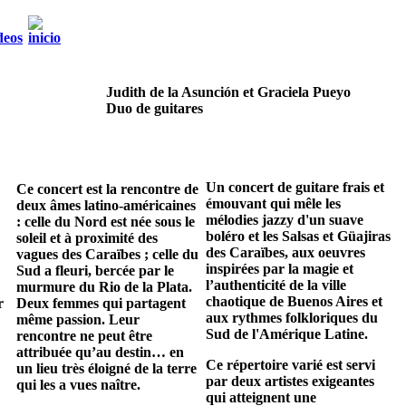
Judith de la Asunción et Graciela Pueyo
Duo de guitares
Un concert de guitare frais et
Ce concert est la rencontre de
émouvant qui mêle les
deux âmes latino-américaines
mélodies jazzy d'un suave
: celle du Nord est née sous le
boléro et les Salsas et Güajiras
soleil et à proximité des
des Caraïbes, aux oeuvres
vagues des Caraïbes ; celle du
inspirées par la magie et
Sud a fleuri, bercée par le
l’authenticité de la ville
murmure du Rio de la Plata.
chaotique de Buenos Aires et
r
Deux femmes qui partagent
aux rythmes folkloriques du
même passion. Leur
Sud de l'Amérique Latine.
rencontre ne peut être
attribuée qu’au destin… en
Ce répertoire varié est servi
un lieu très éloigné de la terre
par deux artistes exigeantes
qui les a vues naître.
qui atteignent une