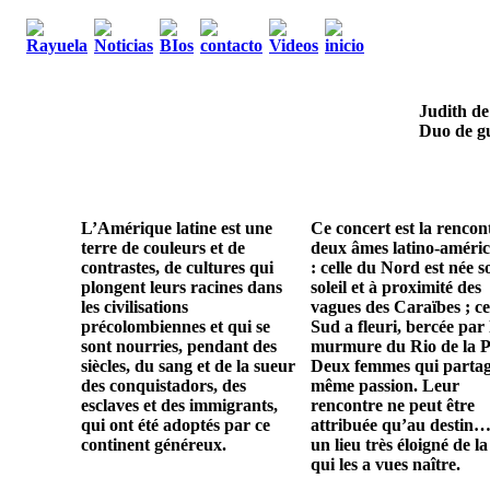
Judith de
Duo de gu
L’Amérique latine est une
Ce concert est la rencon
terre de couleurs et de
deux âmes latino-améric
contrastes, de cultures qui
: celle du Nord est née s
plongent leurs racines dans
soleil et à proximité des
les civilisations
vagues des Caraïbes ; ce
précolombiennes et qui se
Sud a fleuri, bercée par 
sont nourries, pendant des
murmure du Rio de la P
siècles, du sang et de la sueur
Deux femmes qui parta
des conquistadors, des
même passion. Leur
esclaves et des immigrants,
rencontre ne peut être
qui ont été adoptés par ce
attribuée qu’au destin…
continent généreux.
un lieu très éloigné de la
qui les a vues naître.