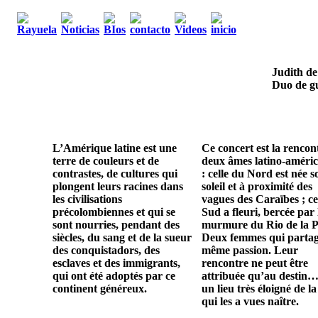
Judith de
Duo de gu
L’Amérique latine est une
Ce concert est la rencon
terre de couleurs et de
deux âmes latino-améric
contrastes, de cultures qui
: celle du Nord est née s
plongent leurs racines dans
soleil et à proximité des
les civilisations
vagues des Caraïbes ; ce
précolombiennes et qui se
Sud a fleuri, bercée par 
sont nourries, pendant des
murmure du Rio de la P
siècles, du sang et de la sueur
Deux femmes qui parta
des conquistadors, des
même passion. Leur
esclaves et des immigrants,
rencontre ne peut être
qui ont été adoptés par ce
attribuée qu’au destin…
continent généreux.
un lieu très éloigné de la
qui les a vues naître.