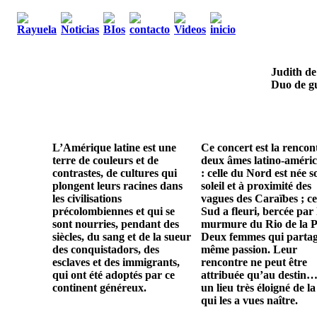
Judith de
Duo de gu
L’Amérique latine est une
Ce concert est la rencon
terre de couleurs et de
deux âmes latino-améric
contrastes, de cultures qui
: celle du Nord est née s
plongent leurs racines dans
soleil et à proximité des
les civilisations
vagues des Caraïbes ; ce
précolombiennes et qui se
Sud a fleuri, bercée par 
sont nourries, pendant des
murmure du Rio de la P
siècles, du sang et de la sueur
Deux femmes qui parta
des conquistadors, des
même passion. Leur
esclaves et des immigrants,
rencontre ne peut être
qui ont été adoptés par ce
attribuée qu’au destin…
continent généreux.
un lieu très éloigné de la
qui les a vues naître.