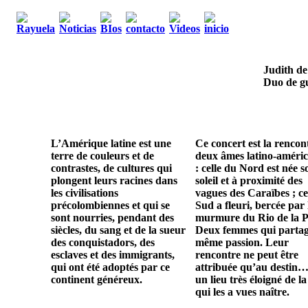
Judith de
Duo de gu
L’Amérique latine est une
Ce concert est la rencon
terre de couleurs et de
deux âmes latino-améric
contrastes, de cultures qui
: celle du Nord est née s
plongent leurs racines dans
soleil et à proximité des
les civilisations
vagues des Caraïbes ; ce
précolombiennes et qui se
Sud a fleuri, bercée par 
sont nourries, pendant des
murmure du Rio de la P
siècles, du sang et de la sueur
Deux femmes qui parta
des conquistadors, des
même passion. Leur
esclaves et des immigrants,
rencontre ne peut être
qui ont été adoptés par ce
attribuée qu’au destin…
continent généreux.
un lieu très éloigné de la
qui les a vues naître.