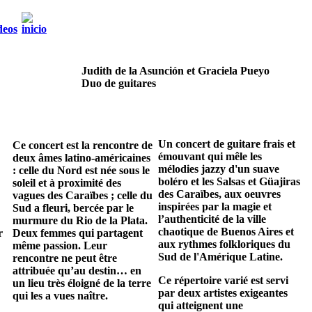
Judith de la Asunción et Graciela Pueyo
Duo de guitares
Un concert de guitare frais et
Ce concert est la rencontre de
émouvant qui mêle les
deux âmes latino-américaines
mélodies jazzy d'un suave
: celle du Nord est née sous le
boléro et les Salsas et Güajiras
soleil et à proximité des
des Caraïbes, aux oeuvres
vagues des Caraïbes ; celle du
inspirées par la magie et
Sud a fleuri, bercée par le
l’authenticité de la ville
murmure du Rio de la Plata.
chaotique de Buenos Aires et
r
Deux femmes qui partagent
aux rythmes folkloriques du
même passion. Leur
Sud de l'Amérique Latine.
rencontre ne peut être
attribuée qu’au destin… en
Ce répertoire varié est servi
un lieu très éloigné de la terre
par deux artistes exigeantes
qui les a vues naître.
qui atteignent une