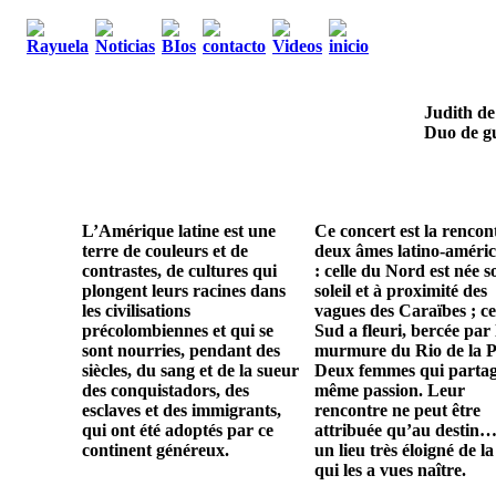
Judith de
Duo de gu
L’Amérique latine est une
Ce concert est la rencon
terre de couleurs et de
deux âmes latino-améric
contrastes, de cultures qui
: celle du Nord est née s
plongent leurs racines dans
soleil et à proximité des
les civilisations
vagues des Caraïbes ; ce
précolombiennes et qui se
Sud a fleuri, bercée par 
sont nourries, pendant des
murmure du Rio de la P
siècles, du sang et de la sueur
Deux femmes qui parta
des conquistadors, des
même passion. Leur
esclaves et des immigrants,
rencontre ne peut être
qui ont été adoptés par ce
attribuée qu’au destin…
continent généreux.
un lieu très éloigné de la
qui les a vues naître.